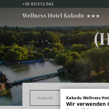
+36 83/312-042
Kakadu
Wellness Hotel
Kakadu
FŐOLDAL
(H
ZIMMER
DOPPELZIMMER MIT BALKON
DREIBETTZIMMER MIT BALKON
DUPLEX FAMILIENZIMMER MIT BALKON
WELLNESS & BEAUTY
Kakadu Wellness Hot
Wir verwenden C