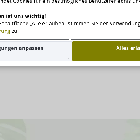
det Cookies für ein bestmögliches Benutzererlebnis un
n ist uns wichtig!
 Schaltfläche „Alle erlauben“ stimmen Sie der Verwendun
rung
zu.
gungen anpassen
Alles er
 a májusi hosszú hétvégén 94.00