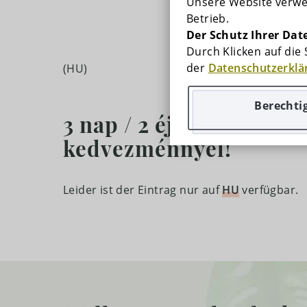
Unsere Website verwen
FOTOGALERIE
Betrieb.
Der Schutz Ihrer Date
PREISE
Durch Klicken auf die
der
Datenschutzerklä
(HU)
PROGRAMME
Berechti
SPEZIELLE ANGEBOTE
3 nap / 2 éj reggelivel,
kedvezménnyel!
KONTAKT
Leider ist der Eintrag nur auf
HU
verfügbar.
KARTE
HÄUFIG GESTELLTE FRAGEN
KARRIERE