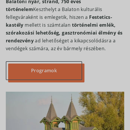
Balatoni nyár, strand, 750 éves
történelem
Keszthelyt a Balaton kulturális
fellegváraként is emlegetik, hiszen a
Festetics-
kastély
mellett is számtalan
történelmi emlék,
szórakozási lehetőség, gasztronómiai élmény és
ROOMS
rendezvény
ad lehetőséget a kikapcsolódásra a
WELLNESS & BEAUTY
vendégek számára, az év bármely részében.
GALLERY
PRICES
RECOMMENDED PROGRAMS
SPECIAL OFFERS