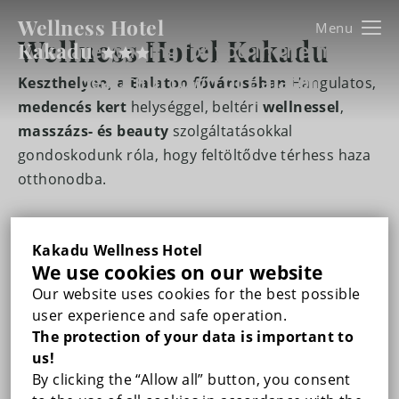
Wellness Hotel
Wellness Hotel Kakadu
Kakadu
Kakadu
We are waiting for you in the most
beautiful town of Balaton
Keszthelyen, a Balaton fővárosában
Hangulatos,
FŐOLDAL
medencés kert
helységgel, beltéri
wellnessel
,
masszázs- és beauty
szolgáltatásokkal
ROOMS
gondoskodunk róla, hogy feltöltődve térhess haza
otthonodba.
DOUBLE ROOM WITH BALCONY
WELLNESS & BEAUTY
Sőt,
saját fogászati rendelővel
is rendelkezünk,
TRIPLE ROOM WITH BALCONY
GALLERY
Kakadu Wellness Hotel
így fogászati kezeléseidet is magad mögött
We use cookies on our website
tudhatod a szabadságod alatt
DUPLEX FAMILY ROOM WITH BALCONY
Our website uses cookies for the best possible
PRICES
a Balaton partjától mindössze 3 percnyire
user experience and safe operation.
The protection of your data is important to
RECOMMENDED PROGRAMS
us!
By clicking the “Allow all” button, you consent